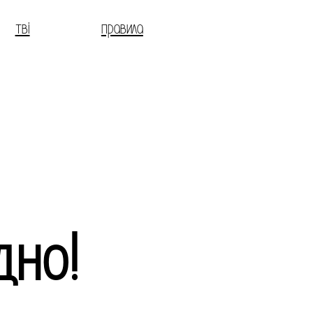
тві
правила
дно!