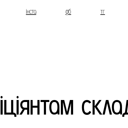
інста
фб
тг
іціянтам скла