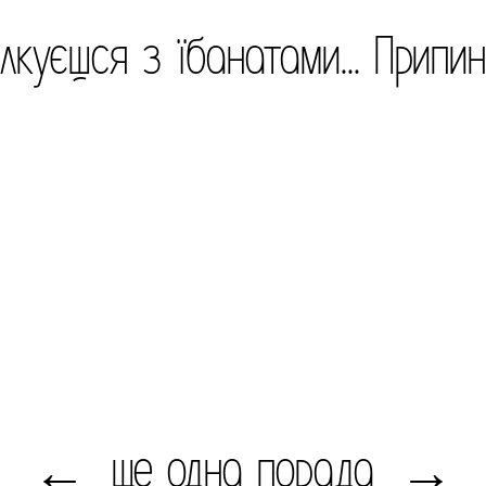
лкуєшся з їбанатами... Припи
ще одна порада
←
→