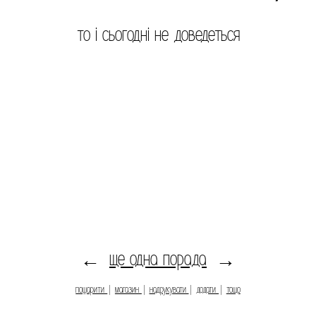
то і сьогодні не доведеться
ще одна порада
←
→
пошарити
|
магазин
|
надрукувати
|
додати
|
тощо