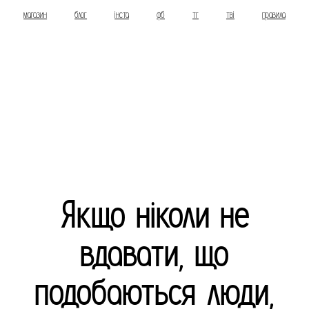
магазин
блог
інста
фб
тг
тві
правила
Якщо ніколи не
вдавати, що
подобаються люди,