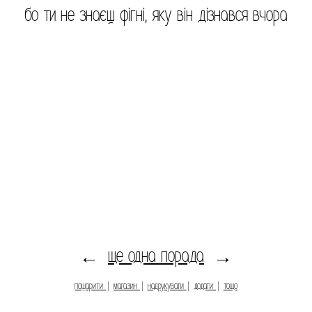
бо ти не знаєш фігні, яку він дізнався вчора
ще одна порада
←
→
пошарити
|
магазин
|
надрукувати
|
додати
|
тощо