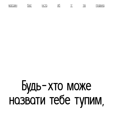
магазин
блог
інста
фб
тг
тві
правила
Будь-хто може
назвати тебе тупим,