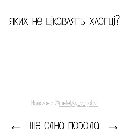
яких не цікавлять хлопці?
Надіслано: @
metelyky_v_golovi
ще одна порада
←
→