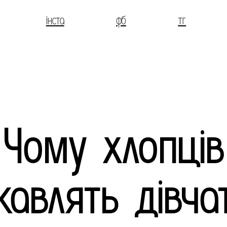
інста
фб
тг
Чому хлопців
кавлять дівча