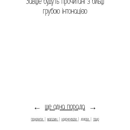
Завше будуть прочитані з більш
грубою інтонацією
ще одна порада
←
→
пошарити
|
магазин
|
надрукувати
|
додати
|
тощо