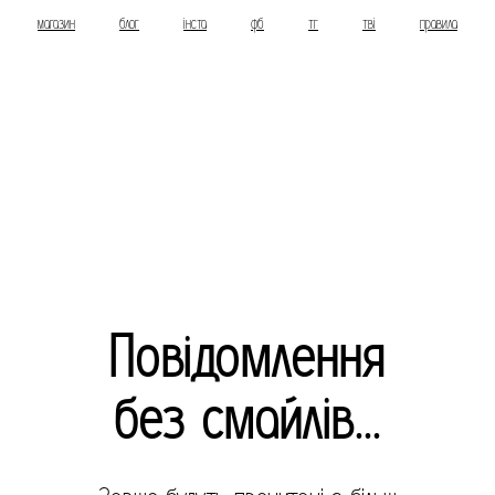
магазин
блог
інста
фб
тг
тві
правила
Повідомлення
без смайлів...