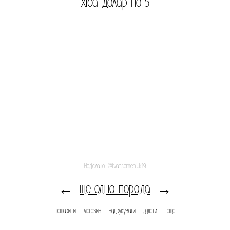
хіба долар по 5
Надіслано: @
ivansemeniuk19
ще одна порада
←
→
пошарити
|
магазин
|
надрукувати
|
додати
|
тощо