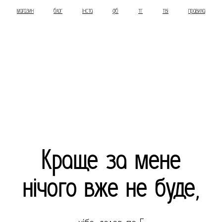
магазин
блог
інста
фб
тг
тві
правила
Краще за мене
нічого вже не буде,