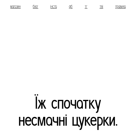
магазин
блог
інста
фб
тг
тві
правила
Їж спочатку
несмачні цукерки.