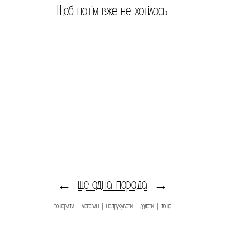
Щоб потім вже не хотілось
ще одна порада
←
→
пошарити
|
магазин
|
надрукувати
|
додати
|
тощо