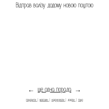
Відправ валізу додому новою поштою
ще одна порада
←
→
пошарити
|
магазин
|
надрукувати
|
додати
|
тощо