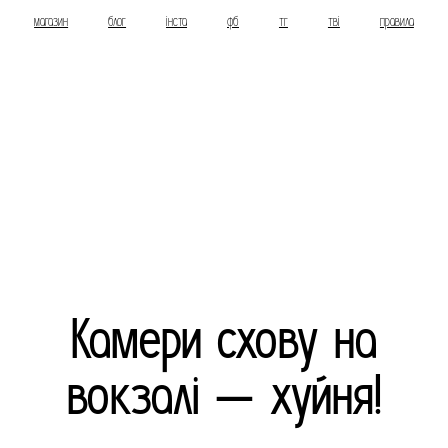
магазин
блог
інста
фб
тг
тві
правила
Камери схову на
вокзалі — хуйня!