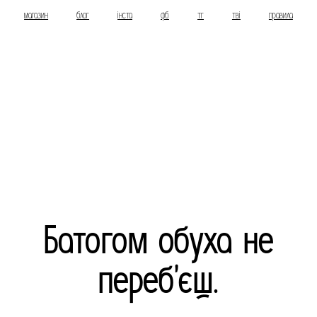
магазин
блог
інста
фб
тг
тві
правила
Батогом обуха не
переб’єш.