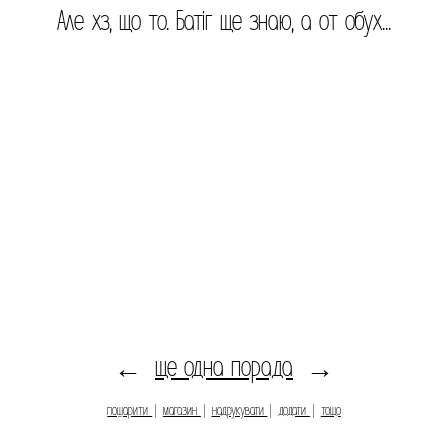
Але хз, що то. Батіг ще знаю, а от обух...
ще одна порада
←
→
пошарити
|
магазин
|
надрукувати
|
додати
|
тощо