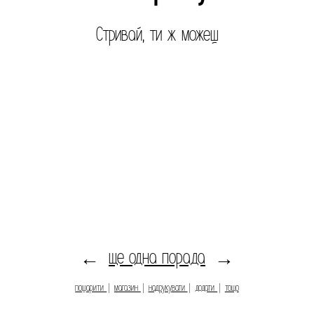
Стривай, ти ж можеш
ще одна порада
←
→
пошарити
|
магазин
|
надрукувати
|
додати
|
тощо