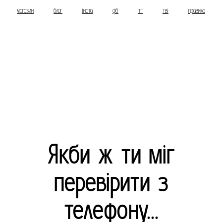
магазин
блог
інста
фб
тг
тві
правила
Якби ж ти міг
перевірити з
телефону...