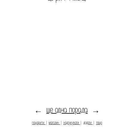
ще одна порада
←
→
пошарити
|
магазин
|
надрукувати
|
додати
|
тощо