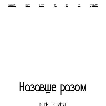
магазин
блог
інста
фб
тг
тві
правила
Назавше разом
це рік і 4 місяці