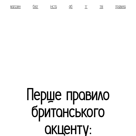
магазин
блог
інста
фб
тг
тві
правила
Перше правило
британського
акценту: