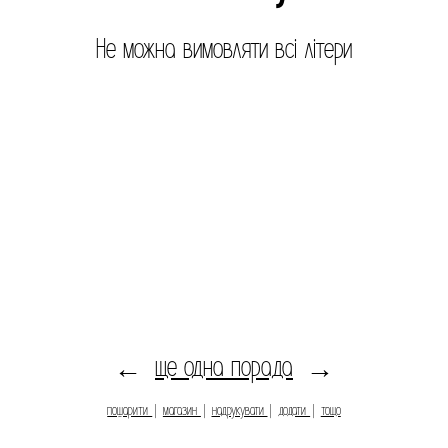
Не можна вимовляти всі літери
ще одна порада
←
→
пошарити
|
магазин
|
надрукувати
|
додати
|
тощо