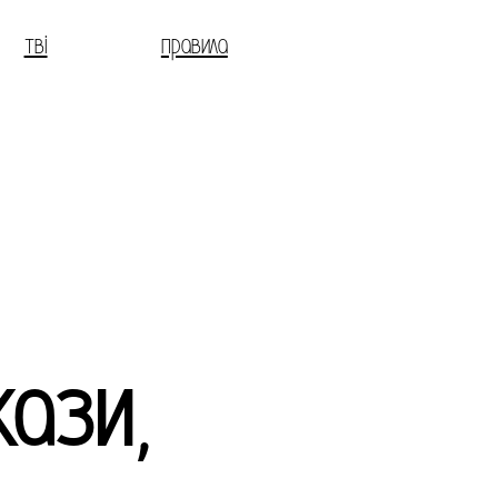
тві
правила
ази,