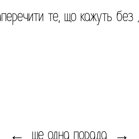
перечити те, що кажуть без 
ще одна порада
←
→