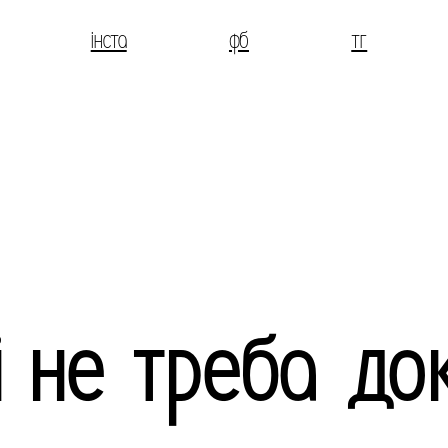
інста
фб
тг
і не треба док