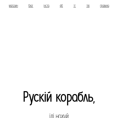
магазин
блог
інста
фб
тг
тві
правила
Рускій корабль,
іді нахуй