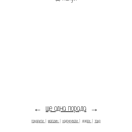
ще одна порада
←
→
пошарити
|
магазин
|
надрукувати
|
додати
|
тощо