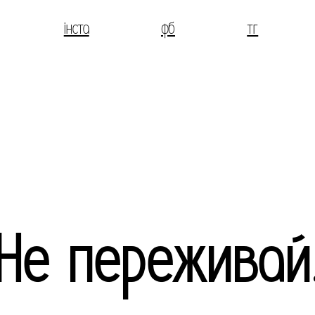
інста
фб
тг
Не переживай