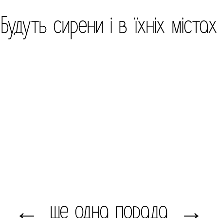
Будуть сирени і в їхніх містах
ще одна порада
←
→