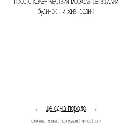
Просто кожен мертвий москаль це вцілілий
будинок чи живі родичі
ще одна порада
←
→
пошарити
|
магазин
|
надрукувати
|
додати
|
тощо