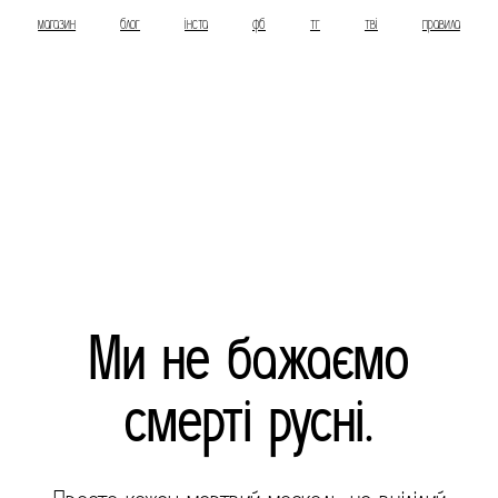
магазин
блог
інста
фб
тг
тві
правила
Ми не бажаємо
смерті русні.