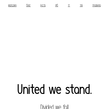
магазин
блог
інста
фб
тг
тві
правила
United we stand.
Divided we fall