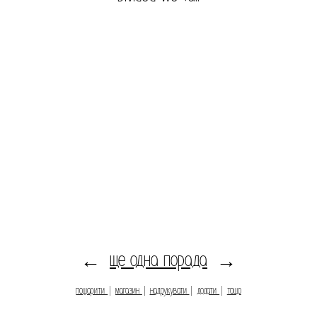
ще одна порада
←
→
пошарити
|
магазин
|
надрукувати
|
додати
|
тощо