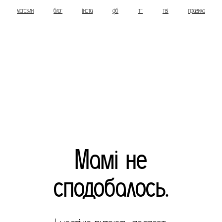
магазин
блог
інста
фб
тг
тві
правила
Мамі не
сподобалось.