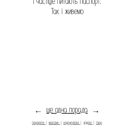
І частіше питають паспорт.
Так і живемо
ще одна порада
←
→
пошарити
|
магазин
|
надрукувати
|
додати
|
тощо