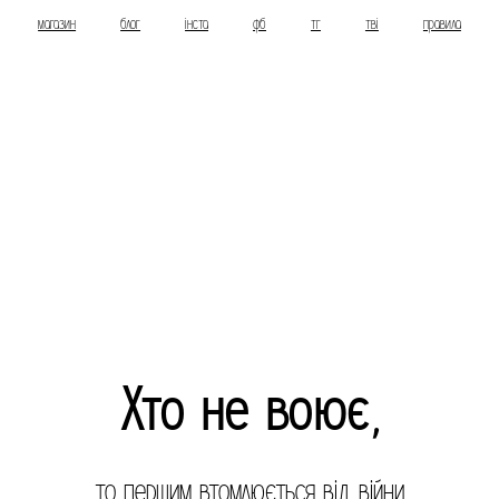
магазин
блог
інста
фб
тг
тві
правила
Хто не воює,
то першим втомлюється від війни