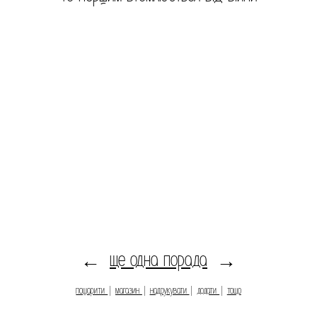
ще одна порада
←
→
пошарити
|
магазин
|
надрукувати
|
додати
|
тощо