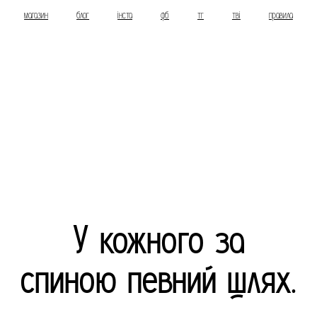
магазин
блог
інста
фб
тг
тві
правила
У кожного за
спиною певний шлях.