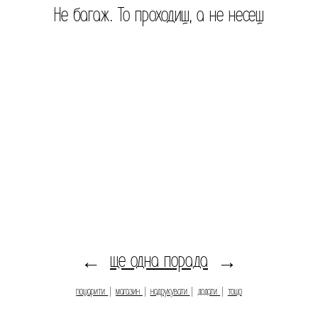
Не багаж. То проходиш, а не несеш
ще одна порада
←
→
пошарити
|
магазин
|
надрукувати
|
додати
|
тощо