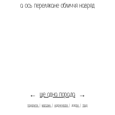
а ось перелякане обличчя навряд
ще одна порада
←
→
пошарити
|
магазин
|
надрукувати
|
додати
|
тощо