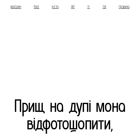
магазин
блог
інста
фб
тг
тві
правила
Прищ на дупі мона
відфотошопити,