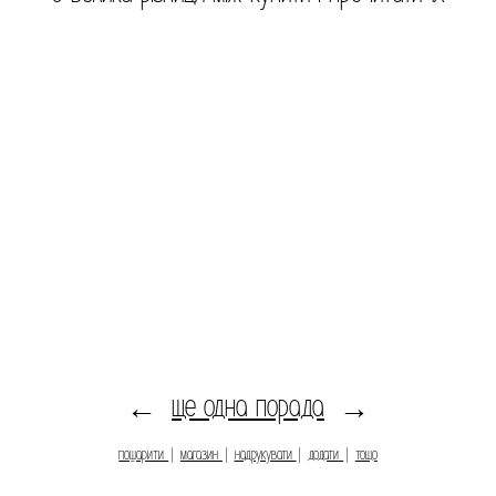
ще одна порада
←
→
пошарити
|
магазин
|
надрукувати
|
додати
|
тощо