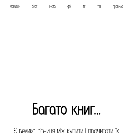
магазин
блог
інста
фб
тг
тві
правила
Багато книг...
Є велика різниця між купити і прочитати їх