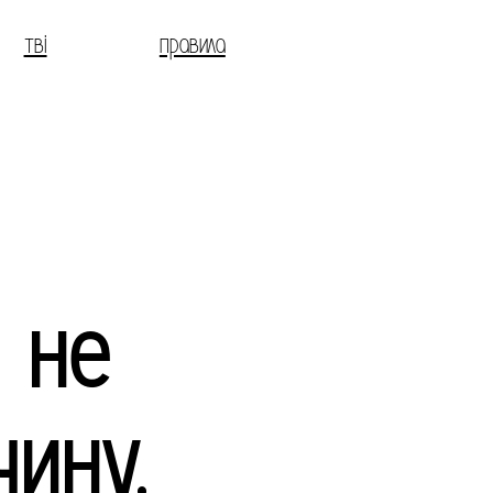
тві
правила
 не
чину.