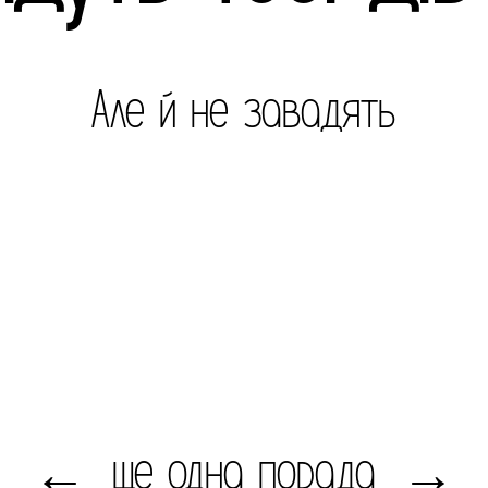
Але й не завадять
ще одна порада
←
→