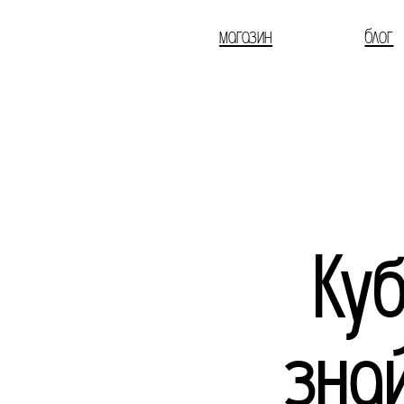
магазин
блог
Ку
знай