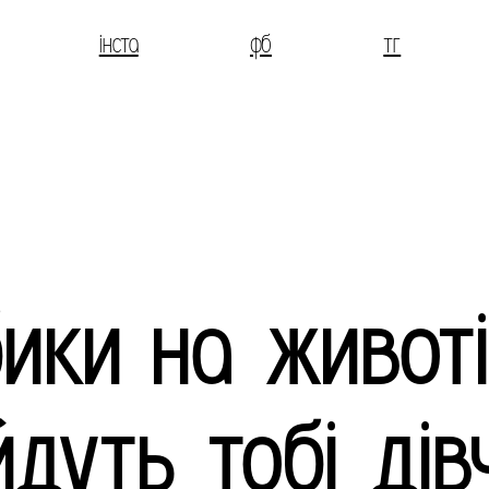
інста
фб
тг
бики на животі
дуть тобі дів