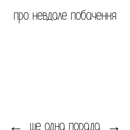
про невдале побачення
ще одна порада
←
→