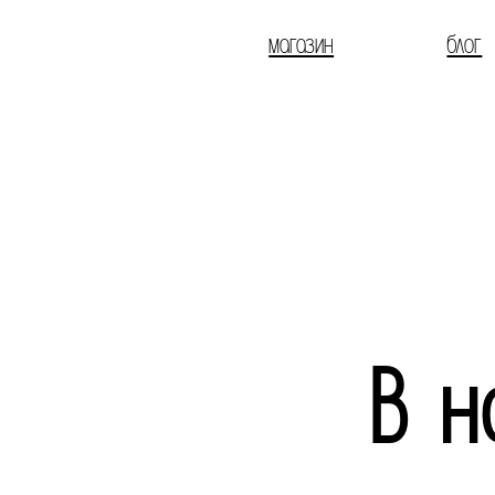
магазин
блог
В н