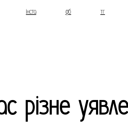
інста
фб
тг
ас різне уявл