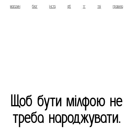
магазин
блог
інста
фб
тг
тві
правила
Щоб бути мілфою не
треба народжувати.