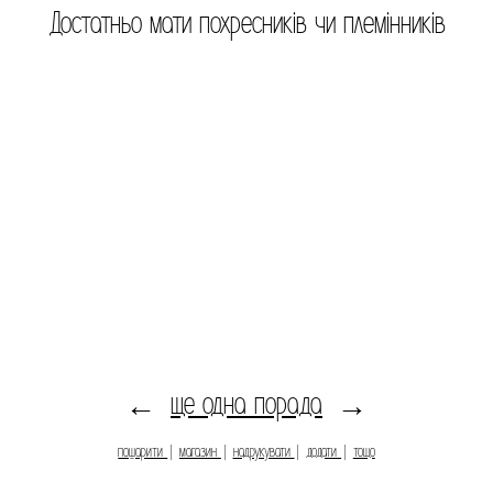
Достатньо мати похресників чи племінників
ще одна порада
←
→
пошарити
|
магазин
|
надрукувати
|
додати
|
тощо