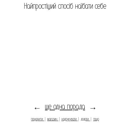
Найпростіший спосіб наїбати себе
ще одна порада
←
→
пошарити
|
магазин
|
надрукувати
|
додати
|
тощо