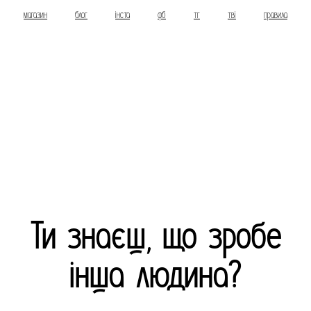
магазин
блог
інста
фб
тг
тві
правила
Ти знаєш, що зробе
інша людина?