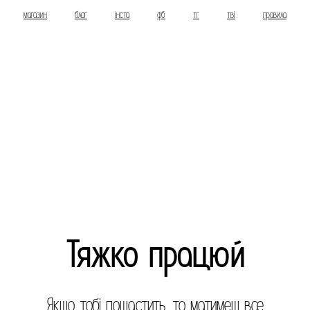
магазин
блог
інста
фб
тг
тві
правила
Тяжко працюй
Якщо тобі пощастить, то матимеш все