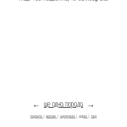
ще одна порада
←
→
пошарити
|
магазин
|
надрукувати
|
додати
|
тощо