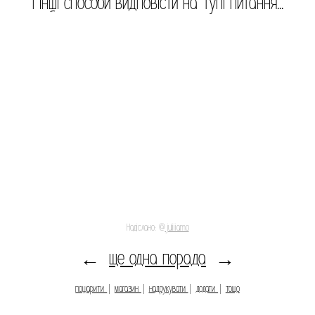
І інші способи видповісти на тупі питання...
Надіслано: @
juliiiamo
ще одна порада
←
→
пошарити
|
магазин
|
надрукувати
|
додати
|
тощо