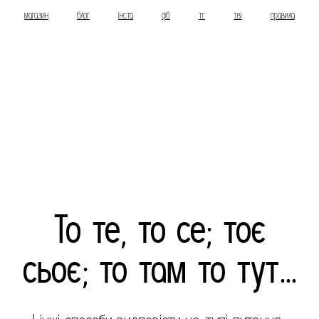
магазин
блог
інста
фб
тг
тві
правила
То те, то се; тоє
сьоє; то там то тут…