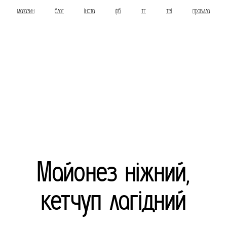
магазин
блог
інста
фб
тг
тві
правила
Майонез ніжний,
кетчуп лагідний