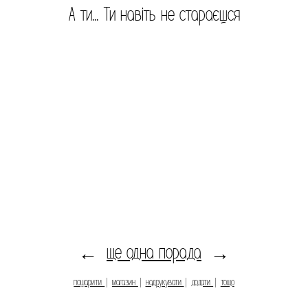
А ти... Ти навіть не стараєшся
ще одна порада
←
→
пошарити
|
магазин
|
надрукувати
|
додати
|
тощо