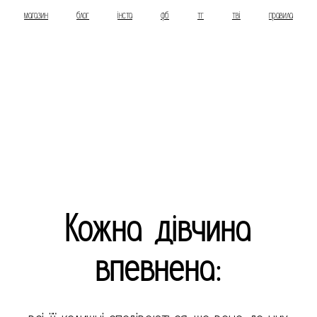
магазин
блог
інста
фб
тг
тві
правила
Кожна дівчина
впевнена: