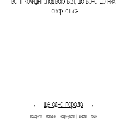
всі ïï колишні сподіваються, що вона до них
повернеться
ще одна порада
←
→
пошарити
|
магазин
|
надрукувати
|
додати
|
тощо