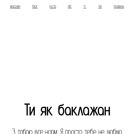
магазин
блог
інста
фб
тг
тві
правила
Ти як баклажан
З тобою все норм. Я просто тебе не люблю