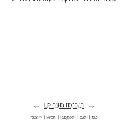
ще одна порада
←
→
пошарити
|
магазин
|
надрукувати
|
додати
|
тощо