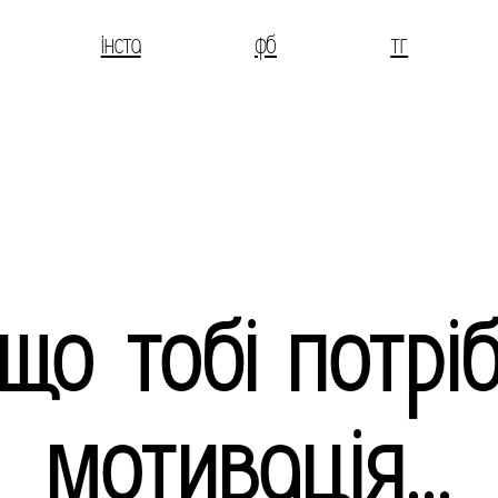
інста
фб
тг
що тобі потрі
мотивація...