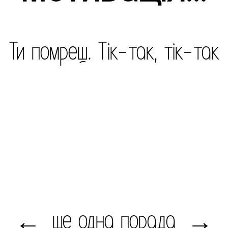
Ти помреш. Тік-так, тік-так
ще одна порада
←
→