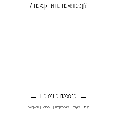
А нахер ти це пам'ятаєш?
ще одна порада
←
→
пошарити
|
магазин
|
надрукувати
|
додати
|
тощо