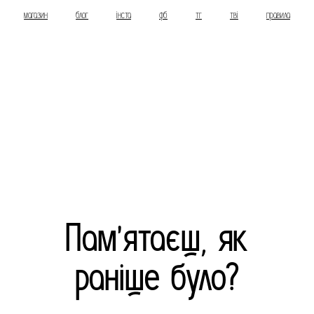
магазин
блог
інста
фб
тг
тві
правила
Пам'ятаєш, як
раніше було?