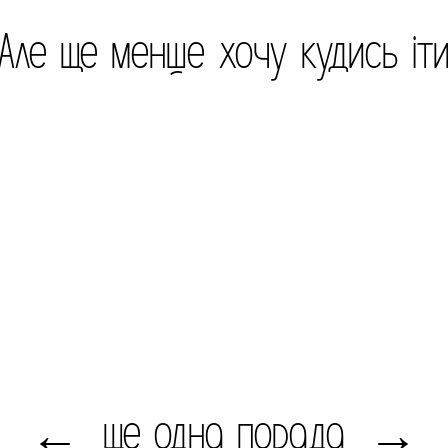
Але ще менше хочу кудись іт
ще одна порада
←
→