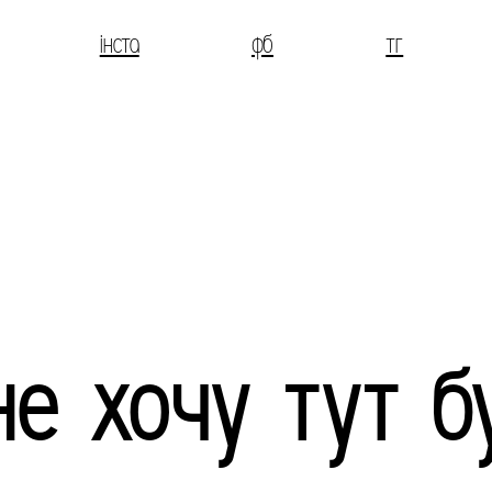
інста
фб
тг
не хочу тут б