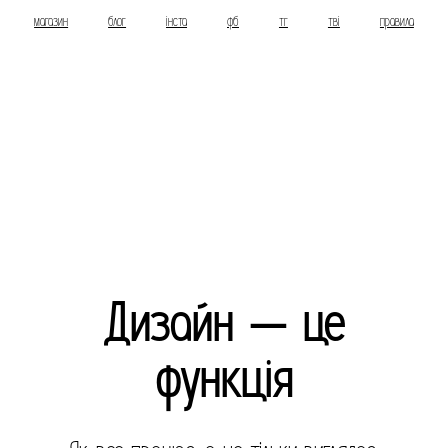
магазин
блог
інста
фб
тг
тві
правила
Дизайн — це
функція