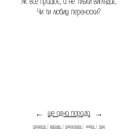
Як все працює, а не тільки виглядає.
Чи ти любиш переноски?
ще одна порада
←
→
пошарити
|
магазин
|
надрукувати
|
додати
|
тощо