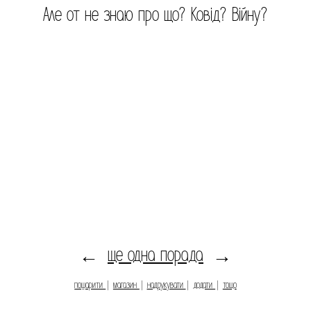
Але от не знаю про що? Ковід? Війну?
ще одна порада
←
→
пошарити
|
магазин
|
надрукувати
|
додати
|
тощо