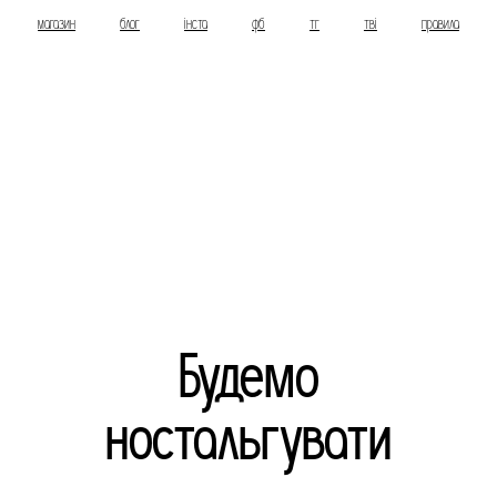
магазин
блог
інста
фб
тг
тві
правила
Будемо
ностальгувати