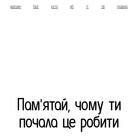
магазин
блог
інста
фб
тг
тві
правила
Пам'ятай, чому ти
почала це робити