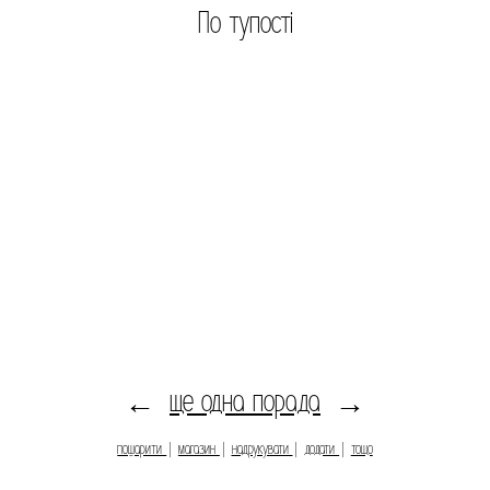
По тупості
ще одна порада
←
→
пошарити
|
магазин
|
надрукувати
|
додати
|
тощо