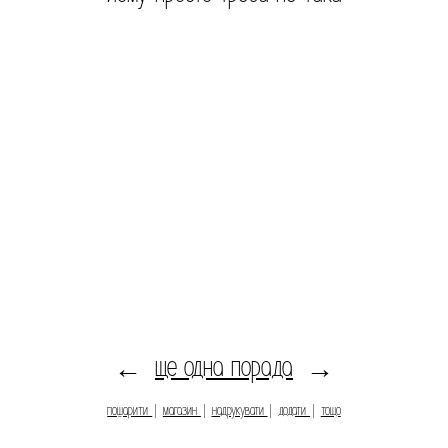
ще одна порада
←
→
пошарити
|
магазин
|
надрукувати
|
додати
|
тощо