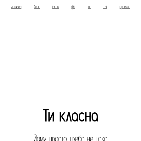
магазин
блог
інста
фб
тг
тві
правила
Ти класна
Йому просто треба не така