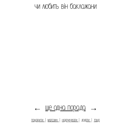
чи любить він баклажани
ще одна порада
←
→
пошарити
|
магазин
|
надрукувати
|
додати
|
тощо