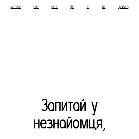
магазин
блог
інста
фб
тг
тві
правила
Запитай у
незнайомця,