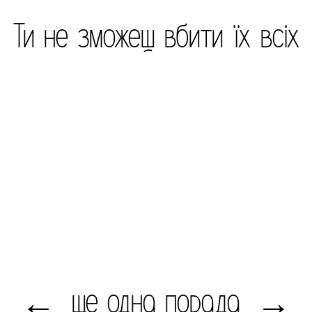
Ти не зможеш вбити їх всіх
ще одна порада
←
→