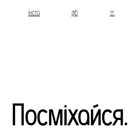
інста
фб
тг
Посміхайся.