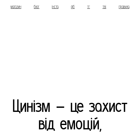
магазин
блог
інста
фб
тг
тві
правила
Цинізм – це захист
від емоцій,