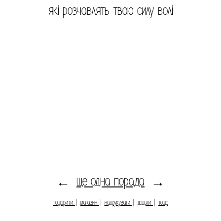
які розчавлять твою силу волі
ще одна порада
←
→
пошарити
|
магазин
|
надрукувати
|
додати
|
тощо