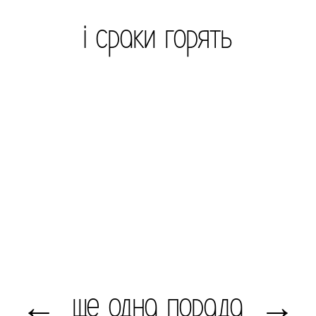
і сраки горять
ще одна порада
←
→