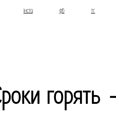
інста
фб
тг
Сроки горять 