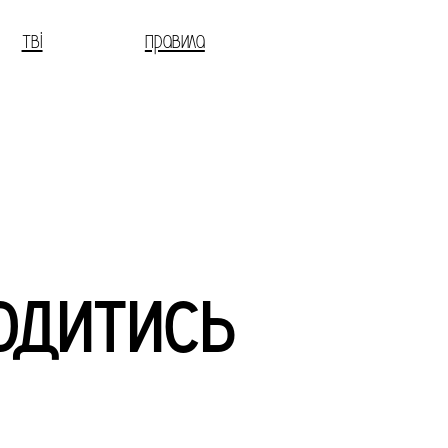
тві
правила
одитись