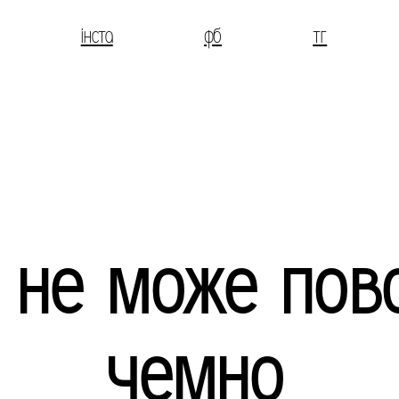
інста
фб
тг
 не може пов
чемно,