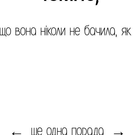
що вона ніколи не бачила, як
ще одна порада
←
→