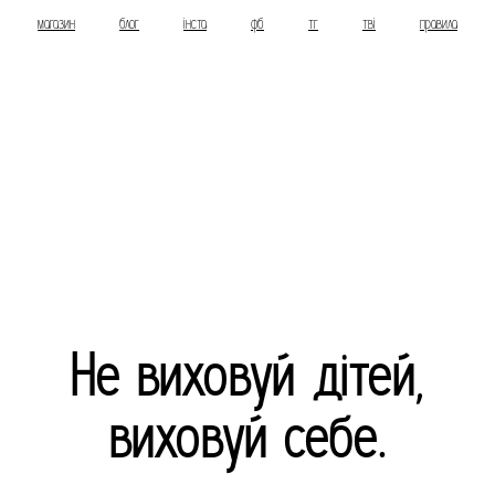
магазин
блог
інста
фб
тг
тві
правила
Не виховуй дітей,
виховуй себе.