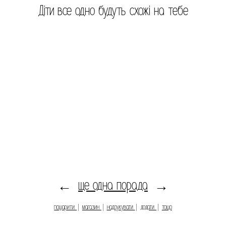
Діти все одно будуть схожі на тебе
ще одна порада
←
→
пошарити
|
магазин
|
надрукувати
|
додати
|
тощо