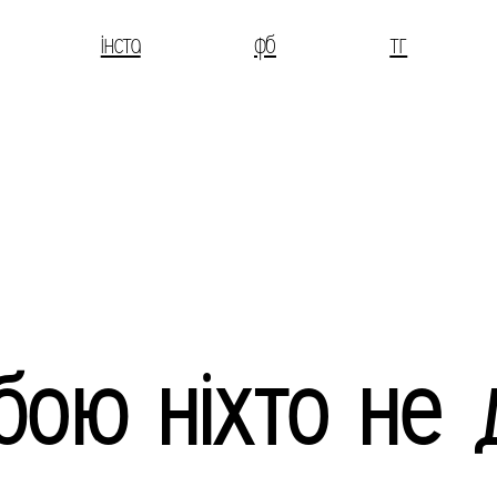
інста
фб
тг
бою ніхто не