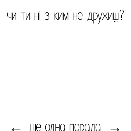
чи ти ні з ким не дружиш?
ще одна порада
←
→