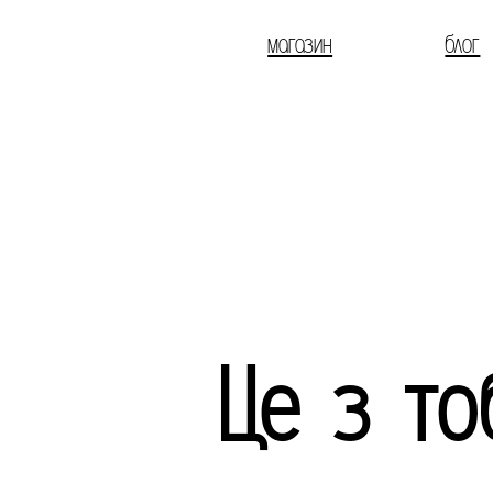
магазин
блог
Це з то