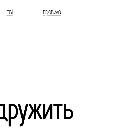
тві
правила
 дружить