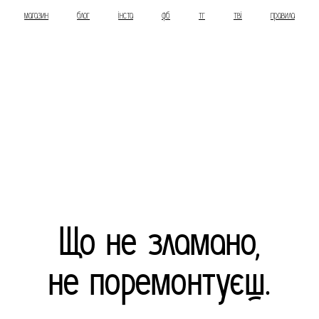
магазин
блог
інста
фб
тг
тві
правила
Що не зламано,
не поремонтуєш.