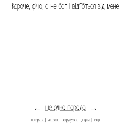
Короче, фіча, а не баг. І від'їбіться від мене
ще одна порада
←
→
пошарити
|
магазин
|
надрукувати
|
додати
|
тощо