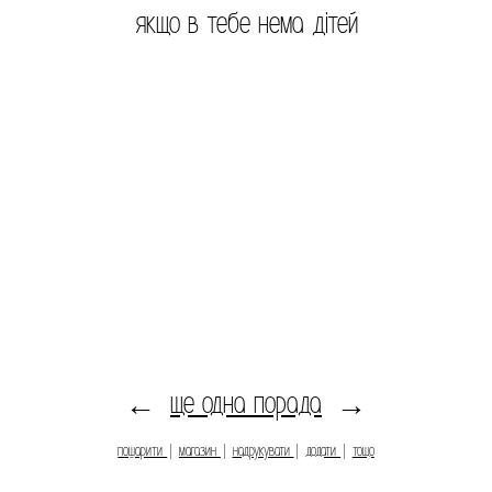
якщо в тебе нема дітей
ще одна порада
←
→
пошарити
|
магазин
|
надрукувати
|
додати
|
тощо