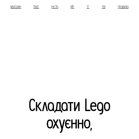
магазин
блог
інста
фб
тг
тві
правила
Складати Lego
охуєнно,