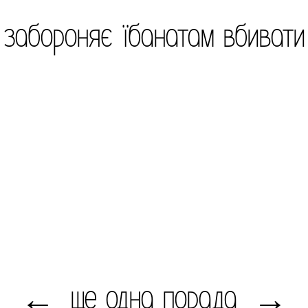
н забороняє їбанатам вбивати 
ще одна порада
←
→