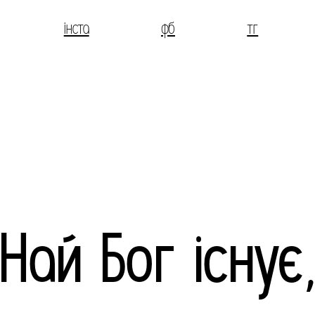
інста
фб
тг
Най Бог існує