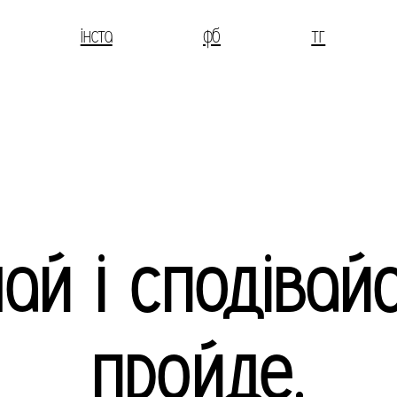
інста
фб
тг
ай і сподівай
пройде.