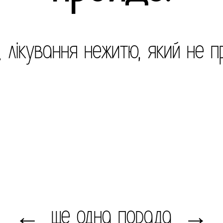
 лікування нежитю, який не 
ще одна порада
←
→