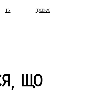
тві
правила
ся, що