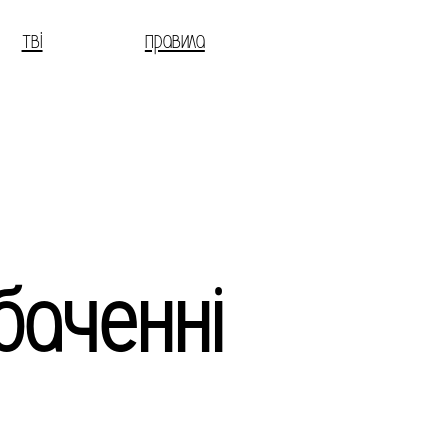
тві
правила
баченні