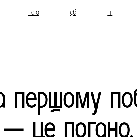
інста
фб
тг
а першому по
— це погано.