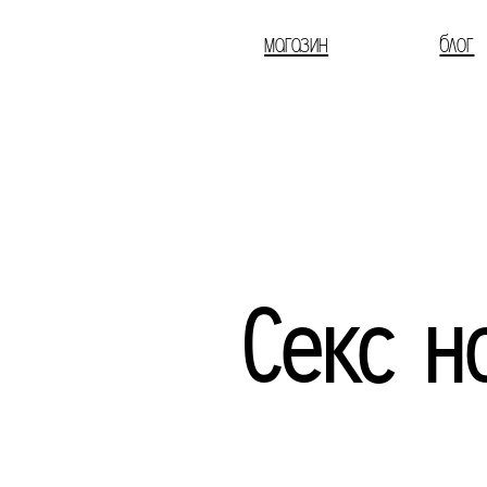
магазин
блог
Секс н