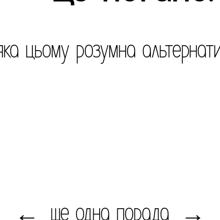
яка цьому розумна альтернат
ще одна порада
←
→